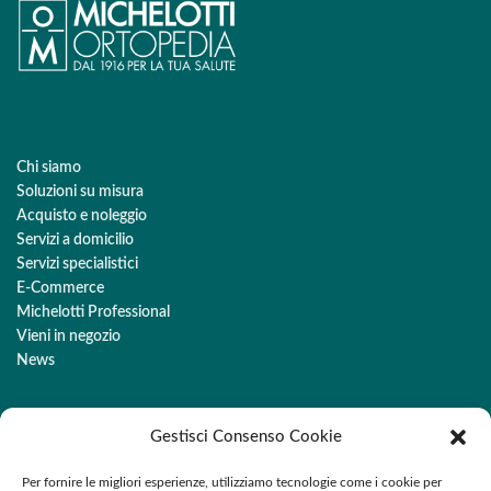
Chi siamo
Soluzioni su misura
Acquisto e noleggio
Servizi a domicilio
Servizi specialistici
E-Commerce
Michelotti Professional
Vieni in negozio
News
Gestisci Consenso Cookie
ORTOPEDIA MICHELOTTI
Per fornire le migliori esperienze, utilizziamo tecnologie come i cookie per
CENTRO AUSILI - CENTRO PODOLOGICO